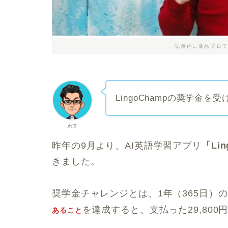
記事内に商品プロモ
LingoChampの奨学金
ホヌ
昨年の9月より、AI英語学習アプリ
「Li
きました。
奨学金チャレンジとは、1年（365日）
を達成すると、支払った29,800
あること